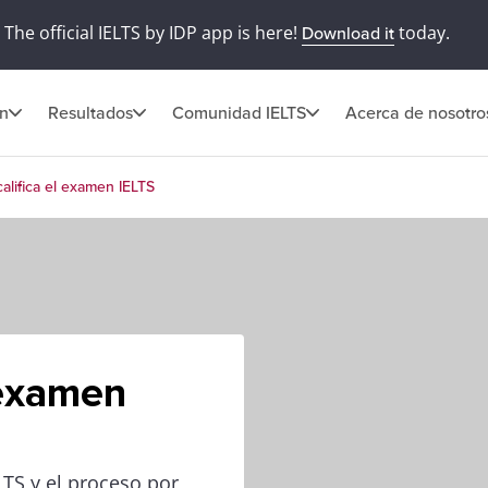
The official IELTS by IDP app is here!
today.
Download it
ón
Resultados
Comunidad IELTS
Acerca de nosotro
alifica el examen IELTS
 examen
TS y el proceso por