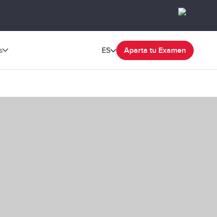
s
ES
Aparta tu Examen