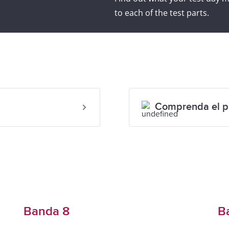
to each of the test parts.
Comprenda el pu
Banda 8
B