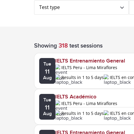
Test type
Showing
318
test sessions
IELTS Entrenamiento General
Tue
IELTS Peru - Lima Miraflores
11
Results in 1 to 5 days
IELTS en c
Aug
IELTS Académico
Tue
IELTS Peru - Lima Miraflores
11
Results in 1 to 5 days
IELTS en c
Aug
IELTS Entrenamiento General