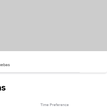
uebas
as
Time Preference