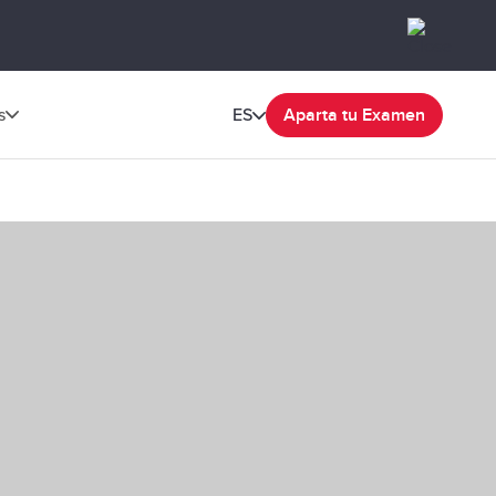
s
ES
Aparta tu Examen