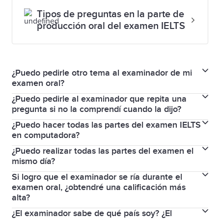
Tipos de preguntas en la parte de
producción oral del examen IELTS
¿Puedo pedirle otro tema al examinador de mi
examen oral?
¿Puedo pedirle al examinador que repita una
No, pero no pasa nada si no tiene ninguna
pregunta si no la comprendí cuando la dijo?
experiencia personal que contar para responder la
¿Puedo hacer todas las partes del examen IELTS
Sí, puede pedirle al examinador que repita la
pregunta. Simplemente mencione por qué no puede
en computadora?
pregunta en el examen oral IELTS. También puede
contar ninguna experiencia al respecto y especule.
¿Puedo realizar todas las partes del examen el
Si realiza un examen IELTS en computadora, las
pedirle aclaraciones si no entiende una palabra o lo
mismo día?
partes de lectura, escritura y comprensión auditiva
que intenta preguntarle.
Si logro que el examinador se ría durante el
Las partes de comprensión auditiva, lectura y
del examen IELTS se completan en una
examen oral, ¿obtendré una calificación más
escritura del examen se realizan una tras otra el
computadora, pero el examen oral se hace
alta?
mismo día. En algunos centros examinadores,
personalmente con un examinador de IELTS.
¿El examinador sabe de qué país soy? ¿El
Sonreír puede ayudarlo a sentirse relajado, lo que, a
deberá realizar la parte de producción oral el mismo