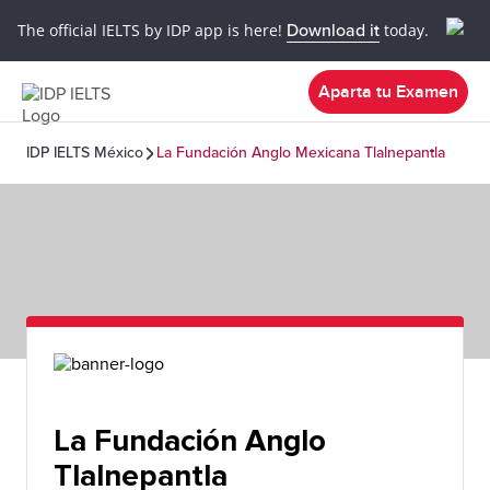
The official IELTS by IDP app is here!
Download it
today.
Aparta tu Examen
IDP IELTS México
La Fundación Anglo Mexicana Tlalnepantla
La Fundación Anglo
Tlalnepantla