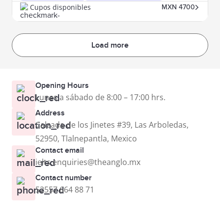
Cupos disponibles
MXN 4700
Load more
Opening Hours
Lunes a sábado de 8:00 – 17:00 hrs.
Address
Calzada de los Jinetes #39, Las Arboledas,
52950, Tlalnepantla, Mexico
Contact email
ielts.enquiries@theanglo.mx
Contact number
52557 664 88 71