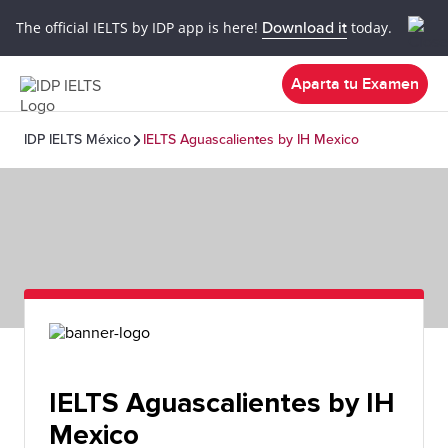
The official IELTS by IDP app is here!
Download it
today.
Aparta tu Examen
IDP IELTS México
IELTS Aguascalientes by IH Mexico
IELTS Aguascalientes by IH
Mexico