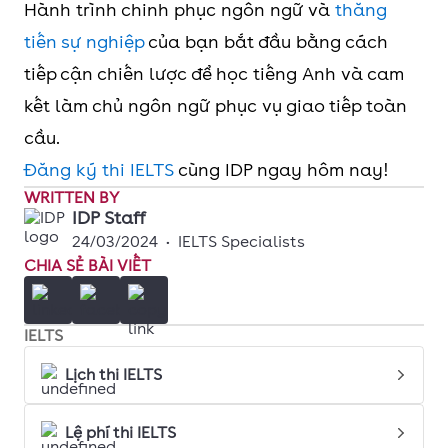
Hành trình chinh phục ngôn ngữ và
thăng
tiến sự nghiệp
của bạn bắt đầu bằng cách
tiếp cận chiến lược để học tiếng Anh và cam
kết làm chủ ngôn ngữ phục vụ giao tiếp toàn
cầu.
Đăng ký thi IELTS
cùng IDP ngay hôm nay!
WRITTEN BY
IDP Staff
24/03/2024
•
IELTS Specialists
CHIA SẺ BÀI VIẾT
IELTS
Lịch thi IELTS
Lệ phí thi IELTS