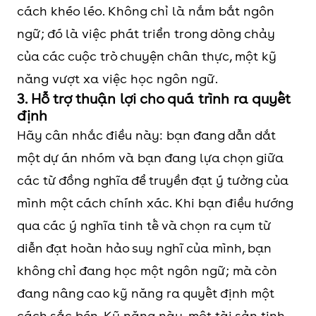
cách khéo léo. Không chỉ là nắm bắt ngôn
ngữ; đó là việc phát triển trong dòng chảy
của các cuộc trò chuyện chân thực, một kỹ
năng vượt xa việc học ngôn ngữ.
3. Hỗ trợ thuận lợi cho quá trình ra quyết
định
Hãy cân nhắc điều này: bạn đang dẫn dắt
một dự án nhóm và bạn đang lựa chọn giữa
các từ đồng nghĩa để truyền đạt ý tưởng của
mình một cách chính xác. Khi bạn điều hướng
qua các ý nghĩa tinh tế và chọn ra cụm từ
diễn đạt hoàn hảo suy nghĩ của mình, bạn
không chỉ đang học một ngôn ngữ; mà còn
đang nâng cao kỹ năng ra quyết định một
cách sắc bén. Kỹ năng này, một tài sản tinh