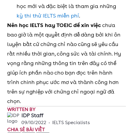
học mới và đặc biệt là tham gia những
tập
sẽ phụ thuộc
quan hệ công
kỳ thi thử IELTS miễn phí
.
đoàn
rất nhiều vào
chúng (PR) tại
Nên học IELTS hay TOEIC để xin việc
chưa
công
từng vị trí và
Viettel: trên
bao giờ là một quyết định dễ dàng bởi khi ôn
nghệ
công ty (Nhật,
600
luyện bất cứ chứng chỉ nào cũng sẽ yêu cầu
Hàn, Việt…),
Nhân viên R&D
rất nhiều thời gian, công sức và tài chính. Hy
trung bình từ
tại Samsung:
vọng rằng những thông tin trên đây có thể
5.5 đến 7.0
530 điểm trở
giúp ích phần nào cho bạn đọc trên hành
lên. FPT: 500
trình chinh phục ước mơ và thành công hơn
điểm
trên sự nghiệp với chứng chỉ ngoại ngữ đã
chọn.
Kế toán, HR,
WRITTEN BY
Admin tại
IDP Staff
VNext
09/10/2022
•
IELTS Specialists
CHIA SẺ BÀI VIẾT
Software: trên