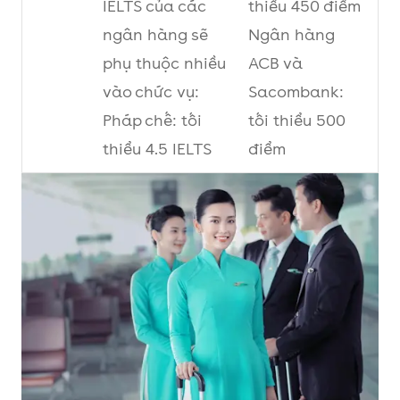
IELTS của các
thiểu 450 điểm
ngân hàng sẽ
Ngân hàng
phụ thuộc nhiều
ACB và
vào chức vụ:
Sacombank:
Pháp chế: tối
tối thiểu 500
thiểu 4.5 IELTS
điểm
Chuyên viên
Ngân hàng
điều phối, cán
Techcombank:
bộ văn phòng
tối thiểu 600
chính: tối thiểu
điểm
6.0 - 7.0
Vietcombank:
Tối thiểu 650