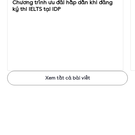
Chương trình ưu đãi hấp dẫn khi đăng
bảo tối thiểu 7.5
ký thi IELTS tại IDP
IELTS
Xem tất cả bài viết