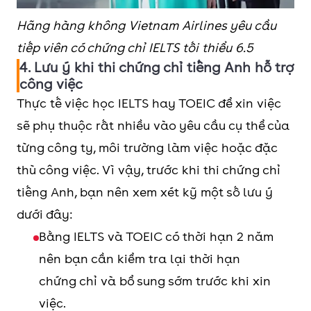
điểm
Hãng hàng không Vietnam Airlines yêu cầu
Hàng
Nhân viên
Nhân viên
tiếp viên có chứng chỉ IELTS tối thiểu 6.5
không
phòng vé: 4.0-
phòng vé: 400-
4. Lưu ý khi thi chứng chỉ tiếng Anh hỗ trợ
công việc
5.5
700
Thực tế việc học IELTS hay TOEIC để xin việc
Tiếp viên hàng
Tiếp viên hàng
sẽ phụ thuộc rất nhiều vào yêu cầu cụ thể của
không: tối thiểu
không: tối
từng công ty, môi trường làm việc hoặc đặc
5.5
thiểu 600
thù công việc. Vì vậy, trước khi thi chứng chỉ
tiếng Anh, bạn nên xem xét kỹ một số lưu ý
Vietnamairline:
Phi công: 400
dưới đây:
6.5 trở lên
điểm
Bằng IELTS và TOEIC có thời hạn 2 năm
Vietjet Air: 5.0
nên bạn cần kiểm tra lại thời hạn
Vietnamairline:
chứng chỉ và bổ sung sớm trước khi xin
800 điểm trở
việc.
lên.