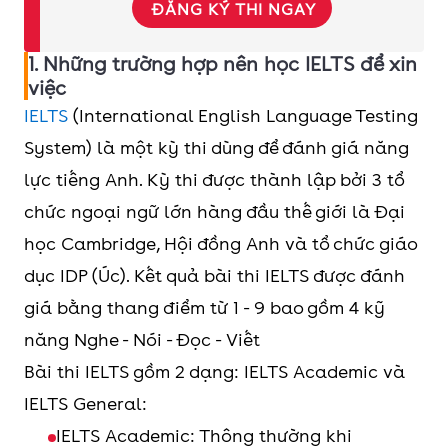
ĐĂNG KÝ THI NGAY
1. Những trường hợp nên học IELTS để xin
việc
IELTS
(International English Language Testing
System) là một kỳ thi dùng để đánh giá năng
lực tiếng Anh. Kỳ thi được thành lập bởi 3 tổ
chức ngoại ngữ lớn hàng đầu thế giới là Đại
học Cambridge, Hội đồng Anh và tổ chức giáo
dục IDP (Úc). Kết quả bài thi IELTS được đánh
giá bằng thang điểm từ 1 - 9 bao gồm 4 kỹ
năng Nghe - Nói - Đọc - Viết
Bài thi IELTS gồm 2 dạng: IELTS Academic và
IELTS General:
IELTS Academic: Thông thường khi