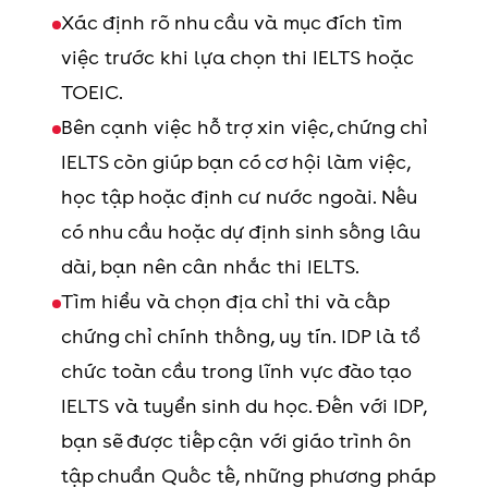
Xác định rõ nhu cầu và mục đích tìm
việc trước khi lựa chọn thi IELTS hoặc
Vietjet Air:
TOEIC.
TOEIC tối thiểu
Bên cạnh việc hỗ trợ xin việc, chứng chỉ
500 điểm
IELTS còn giúp bạn có cơ hội làm việc,
học tập hoặc định cư nước ngoài. Nếu
Bamboo
có nhu cầu hoặc dự định sinh sống lâu
Airways: tối
dài, bạn nên cân nhắc thi IELTS.
thiểu 500 điểm
Tìm hiểu và chọn địa chỉ thi và cấp
chứng chỉ chính thống, uy tín. IDP là tổ
Jetstar: tối
chức toàn cầu trong lĩnh vực đào tạo
thiểu TOEIC
IELTS và tuyển sinh du học. Đến với IDP,
400 điểm
bạn sẽ được tiếp cận với giáo trình ôn
tập chuẩn Quốc tế, những phương pháp
Các
Yêu cầu về IELTS
Nhân viên