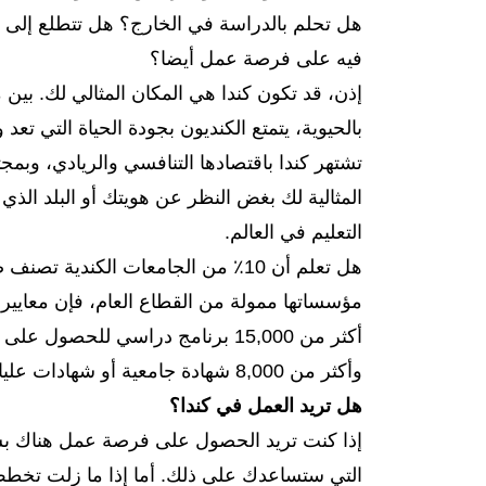
هل تحلم بالدراسة في الخارج؟ هل تتطلع إلى ا
جامعة ألبرتا
5.5
5.5
فيه على فرصة عمل أيضا؟
إذن، قد تكون كندا هي المكان المثالي لك. بين 
جامعة أوتاوا
-
-
بالحيوية، يتمتع الكنديون بجودة الحياة التي تع
جامعة كالجاري
-
-
تشتهر كندا باقتصادها التنافسي والريادي، وبمجت
المثالية لك بغض النظر عن هويتك أو البلد الذي
جامعة واترلو
6.5
6
التعليم في العالم.
جامعة وسترن
6
مؤسساتها ممولة من القطاع العام، فإن معايير ا
أكثر من 15,000 برنامج دراسي للحصو
وأكثر من 8,000 شهادة جامعية أو شهادات عليا أو درجات علمية تطبيقية.
هل تريد العمل في كندا؟
إذا كنت تريد الحصول على فرصة عمل هناك بس
التي ستساعدك على ذلك. أما إذا ما زلت تخط