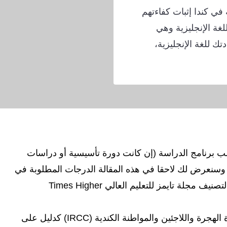
في كندا إثبات كفاءتهم
لغة الإنجليزية وهي
ك للغة الإنجليزية،
ب برنامج الدراسة (إن كانت دورة تأسيسية أو دراسات
 وسنعرض لك لاحقا في هذه المقالة الدرجات المطلوبة في
اختبار الآيلتس للالتحاق بالجامعات الكندية وفقًا لتصنيف مجلة تايمز للتعليم العالي Times Higher
تحظى نتائج اختبار الآيلتس بثقة كبيرة لدى دائرة الهجرة واللاجئين والمواطنة الكندية (IRCC) كدليل على