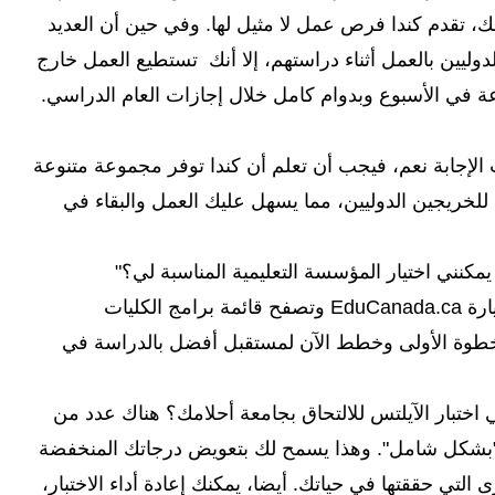
لك، تقدم كندا فرص عمل لا مثيل لها. وفي حين أن العديد
وليين بالعمل أثناء دراستهم، إلا أنك تستطيع العمل خارج
ت الإجابة نعم، فيجب أن تعلم أن كندا توفر مجموعة متنوعة
للخريجين الدوليين، مما يسهل عليك العمل والبقاء في
 يمكنني اختيار المؤسسة التعليمية المناسبة لي؟"
هذا أمر سهل جدا! كل ما عليك فعله الآن هو زيارة EduCanada.ca وتصفح قائمة برامج الكليات
الخطوة الأولى وخطط الآن لمستقبل أفضل بالدراسة في
اختبار الآيلتس للالتحاق بجامعة أحلامك؟ هناك عدد من
قك "بشكل شامل". وهذا يسمح لك بتعويض درجاتك المنخفضة
ى التي حققتها في حياتك. أيضا، يمكنك إعادة أداء الاختبار،