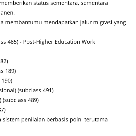
t memberikan status sementara, sementara
manen.
bisa membantumu mendapatkan jalur migrasi yang
ss 485) - Post-Higher Education Work
482)
ss 189)
s 190)
sional) (subclass 491)
l) (subclass 489)
87)
 sistem penilaian berbasis poin, terutama