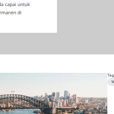
da capai untuk
ermanen di
Tag
W