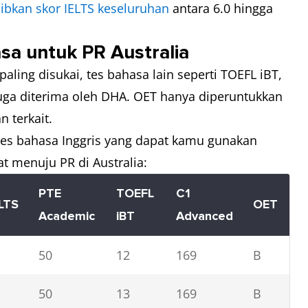
bkan skor IELTS keseluruhan
antara 6.0 hingga
sa untuk PR Australia
aling disukai, tes bahasa lain seperti TOEFL iBT,
uga diterima oleh DHA. OET hanya diperuntukkan
n terkait.
 tes bahasa Inggris yang dapat kamu gunakan
at menuju PR di Australia:
PTE
TOEFL
C1
LTS
OET
Academic
iBT
Advanced
50
12
169
B
50
13
169
B