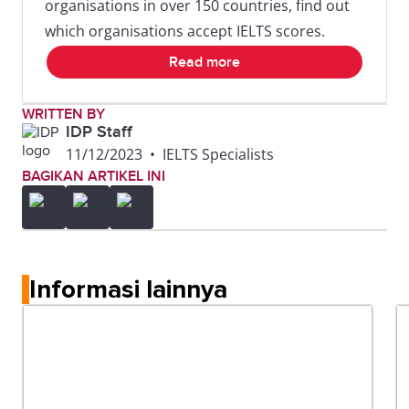
organisations in over 150 countries, find out
which organisations accept IELTS scores.
Read more
WRITTEN BY
IDP Staff
11/12/2023
•
IELTS Specialists
BAGIKAN ARTIKEL INI
Informasi lainnya