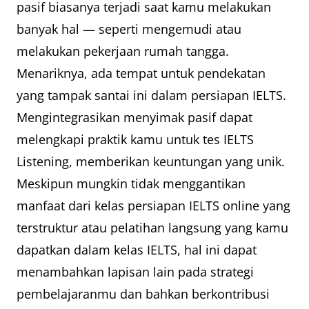
pasif biasanya terjadi saat kamu melakukan
banyak hal — seperti mengemudi atau
melakukan pekerjaan rumah tangga.
Menariknya, ada tempat untuk pendekatan
yang tampak santai ini dalam persiapan IELTS.
Mengintegrasikan menyimak pasif dapat
melengkapi praktik kamu untuk tes IELTS
Listening, memberikan keuntungan yang unik.
Meskipun mungkin tidak menggantikan
manfaat dari kelas persiapan IELTS online yang
terstruktur atau pelatihan langsung yang kamu
dapatkan dalam kelas IELTS, hal ini dapat
menambahkan lapisan lain pada strategi
pembelajaranmu dan bahkan berkontribusi