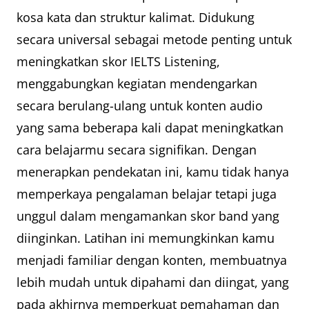
kosa kata dan struktur kalimat. Didukung
secara universal sebagai metode penting untuk
meningkatkan skor IELTS Listening,
menggabungkan kegiatan mendengarkan
secara berulang-ulang untuk konten audio
yang sama beberapa kali dapat meningkatkan
cara belajarmu secara signifikan. Dengan
menerapkan pendekatan ini, kamu tidak hanya
memperkaya pengalaman belajar tetapi juga
unggul dalam mengamankan skor band yang
diinginkan. Latihan ini memungkinkan kamu
menjadi familiar dengan konten, membuatnya
lebih mudah untuk dipahami dan diingat, yang
pada akhirnya memperkuat pemahaman dan