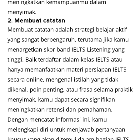
meningkatkan kemampuanmu dalam
menyimak.
2. Membuat catatan
Membuat catatan adalah strategi belajar aktif
yang sangat berpengaruh, terutama jika kamu
menargetkan skor band IELTS Listening yang
tinggi. Baik terdaftar dalam kelas IELTS atau
hanya memanfaatkan materi persiapan IELTS
secara online, mengenal istilah yang tidak
dikenal, poin penting, atau frasa selama praktik
menyimak, kamu dapat secara signifikan
meningkatkan retensi dan pemahaman.
Dengan mencatat informasi ini, kamu
melengkapi diri untuk menjawab pertanyaan
khusus yang akan ditemui dalam bagian IELTS