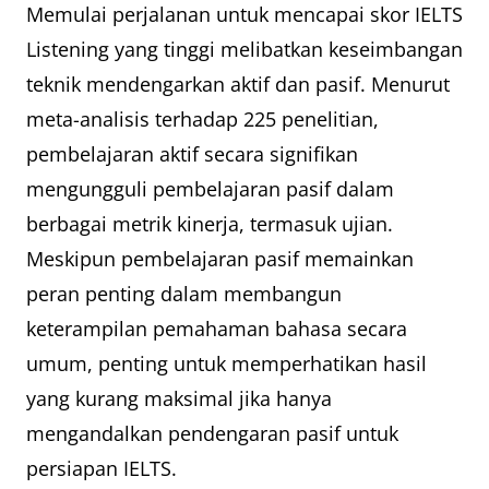
Memulai perjalanan untuk mencapai skor IELTS
Listening yang tinggi melibatkan keseimbangan
teknik mendengarkan aktif dan pasif. Menurut
meta-analisis terhadap 225 penelitian,
pembelajaran aktif secara signifikan
mengungguli pembelajaran pasif dalam
berbagai metrik kinerja, termasuk ujian.
Meskipun pembelajaran pasif memainkan
peran penting dalam membangun
keterampilan pemahaman bahasa secara
umum, penting untuk memperhatikan hasil
yang kurang maksimal jika hanya
mengandalkan pendengaran pasif untuk
persiapan IELTS.