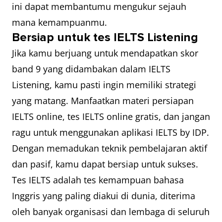
ini dapat membantumu mengukur sejauh
mana kemampuanmu.
Bersiap untuk tes IELTS Listening
Jika kamu berjuang untuk mendapatkan skor
band 9 yang didambakan dalam IELTS
Listening, kamu pasti ingin memiliki strategi
yang matang. Manfaatkan materi persiapan
IELTS online, tes IELTS online gratis, dan jangan
ragu untuk menggunakan aplikasi IELTS by IDP.
Dengan memadukan teknik pembelajaran aktif
dan pasif, kamu dapat bersiap untuk sukses.
Tes IELTS adalah tes kemampuan bahasa
Inggris yang paling diakui di dunia, diterima
oleh banyak organisasi dan lembaga di seluruh