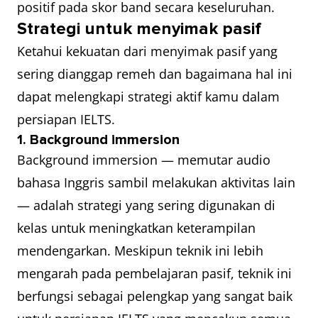
positif pada skor band secara keseluruhan.
Strategi untuk menyimak pasif
Ketahui kekuatan dari menyimak pasif yang
sering dianggap remeh dan bagaimana hal ini
dapat melengkapi strategi aktif kamu dalam
persiapan IELTS.
1. Background immersion
Background immersion — memutar audio
bahasa Inggris sambil melakukan aktivitas lain
— adalah strategi yang sering digunakan di
kelas untuk meningkatkan keterampilan
mendengarkan. Meskipun teknik ini lebih
mengarah pada pembelajaran pasif, teknik ini
berfungsi sebagai pelengkap yang sangat baik