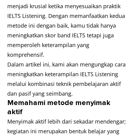
menjadi krusial ketika menyesuaikan praktik
IELTS Listening. Dengan memanfaatkan kedua
metode ini dengan baik, kamu tidak hanya
meningkatkan skor band IELTS tetapi juga
memperoleh keterampilan yang
komprehensif.
Dalam artikel ini, kami akan mengungkap cara
meningkatkan keterampilan IELTS Listening
melalui kombinasi teknik pembelajaran aktif
dan pasif yang seimbang.
Memahami metode menyimak
aktif
Menyimak aktif lebih dari sekadar mendengar;
kegiatan ini merupakan bentuk belajar yang