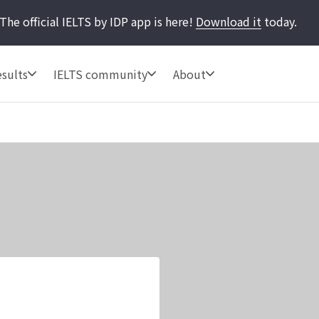
The official IELTS by IDP app is here!
Download it
today.
sults
IELTS community
About