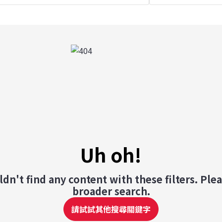
Uh oh!
dn't find any content with these filters. Plea
broader search.
請試試其他搜尋關鍵字