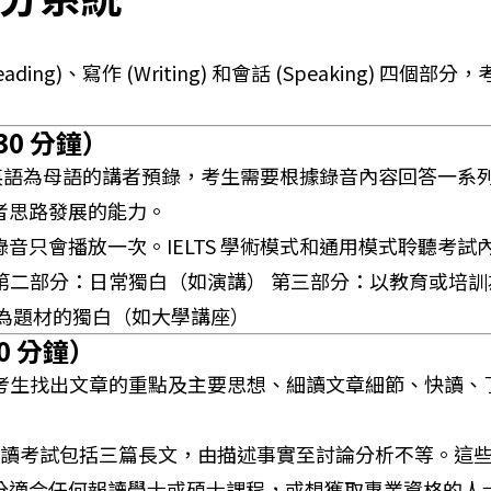
(Reading)、寫作 (Writing) 和會話 (Speaking) 
0 分鐘）
以英語為母語的講者預錄，考生需要根據錄音內容回答一系列的
者思路發展的能力。
音只會播放一次。IELTS 學術模式和通用模式聆聽考試
第二部分：日常獨白（如演講） 第三部分：以教育或培訓
為題材的獨白（如大學講座）
0 分鐘）
要測試考生找出文章的重點及主要思想、細讀文章細節、快讀
模式閱讀考試包括三篇長文，由描述事實至討論分析不等。
分適合任何報讀學士或碩士課程，或想獲取專業資格的人