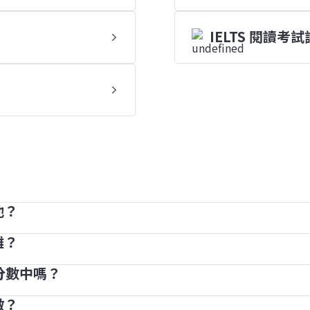
IELTS 閱讀考
他？
分，而其分數將轉換成 1 至 9 級的評級分數。
確答案得 1 分（因此考生最高可獲得 40 分）。根據原分
難？
常見的情況，每個部分的相差兩個評級分數亦屬正常。這
 分數中嗎？
測試過程，以確保所有試卷版本的難度相同。我們希望每一位 I
具，以幫助考生練習和備試。你可以透過我們的備試工具獲得
做？
無法將其他考試成績計算在 IELTS 分數內。