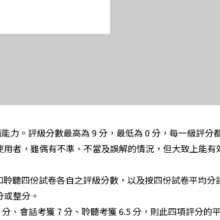
英語能力。評級分數最高為 9 分，最低為 0 分，每一級評
的使用者，雖偶有不準、不當及誤解的情況，但大致上能
、寫作和聆聽四份試卷各自之評級分數，以及按四份試卷平均
分或整分。
5 分、會話考獲 7 分、聆聽考獲 6.5 分，則此四項評分的