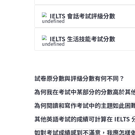
IELTS 會話考試評級分數
IELTS 生活技能考試分數
試卷原分數與評級分數有何不同？
為何我在考試中某部分的分數高於其
IELTS 考試的聆聽和閱讀部分滿分為 40 
聆聽和閱讀考試各包含 40 條問題，每道正
為何閱讀和寫作考試中的主題如此困
考生在不同部分獲得不同評級分數是十分
分。
擅長的會是聆聽與會話。
其他英語考試的成績可計算在 IELTS
每個 IELTS 考試都經過仔細的製作及
英語能力，因此我們提供多種免費和付費工
如對考試成績感到不滿意，我應怎樣
由於 IELTS 是獨立的英語水平測試，因此