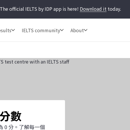
The official IELTS by IDP app is here!
Download it
today.
sults
IELTS community
About
 分數
低為 0 分。了解每一個