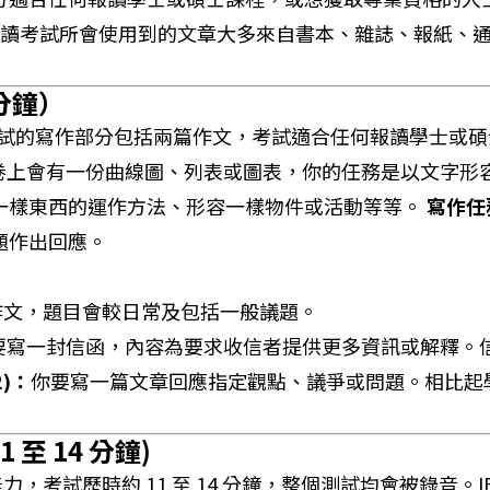
模式閱讀考試所會使用到的文章大多來自書本、雜誌、報紙
 分鐘）
式考試的寫作部分包括兩篇作文，考試適合任何報讀學士或
卷上會有一份曲線圖、列表或圖表，你的任務是以文字形
一樣東西的運作方法、形容一樣物件或活動等等。
寫作任務二
題作出回應。
篇作文，題目會較日常及包括一般議題。
要寫一封信函，內容為要求收信者提供更多資訊或解釋。
2)：
你要寫一篇文章回應指定觀點、議爭或問題。相比起
 至 14 分鐘)
力，考試歷時約 11 至 14 分鐘，整個測試均會被錄音。